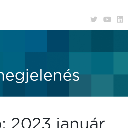
megjelenés
p:
2023 január