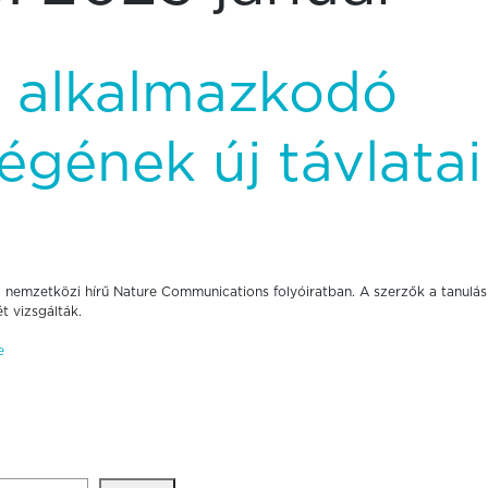
 alkalmazkodó
égének új távlatai
nemzetközi hírű Nature Communications folyóiratban. A szerzők a tanulás
 vizsgálták.
e