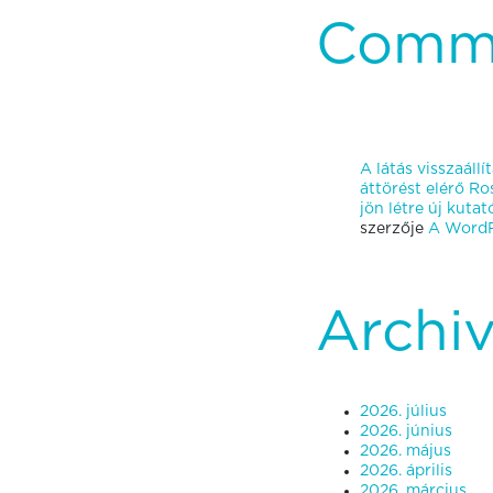
Comm
A látás visszaáll
áttörést elérő R
jön létre új kut
szerzője
A WordP
Archi
2026. július
2026. június
2026. május
2026. április
2026. március