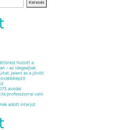
Keresés
t
ttörést hozott a
an – az idegsejtek
ltat, jelent és a jövőt!
stovábbképző
út
73 aloldal
ila professzorral való
ek adott interjút
t