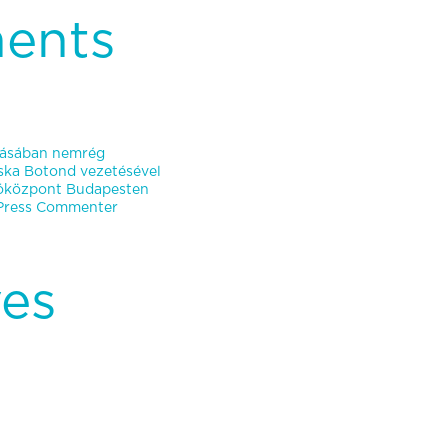
ents
ításában nemrég
oska Botond vezetésével
atóközpont Budapesten
ress Commenter
ves