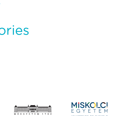
r
ories