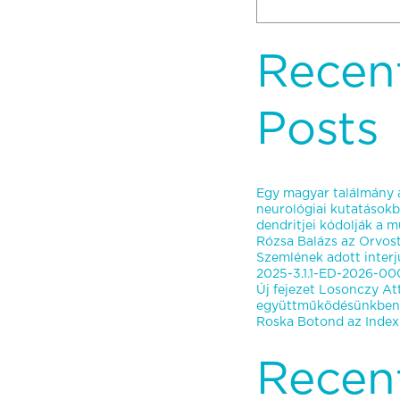
Recen
Posts
Egy magyar találmány á
neurológiai kutatásokb
dendritjei kódolják a mú
Rózsa Balázs az Orvo
Szemlének adott interj
2025-3.1.1-ED-2026-000
Új fejezet Losonczy Att
együttműködésünkben
Roska Botond az Indexn
Recen