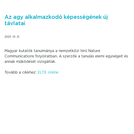
Az agy alkalmazkodó képességének új
távlatai
2023. 01. 21.
Magyar kutatók tanulmánya a nemzetközi hírű Nature
Communications folyóiratban. A szerzők a tanulás elemi egységeit és
annak működését vizsgálták.
Tovább a cikkhez:
ELTE online