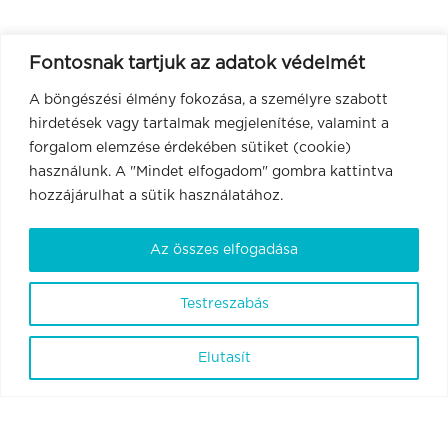
Fontosnak tartjuk az adatok védelmét
A böngészési élmény fokozása, a személyre szabott
hirdetések vagy tartalmak megjelenítése, valamint a
forgalom elemzése érdekében sütiket (cookie)
használunk. A "Mindet elfogadom" gombra kattintva
hozzájárulhat a sütik használatához.
Az összes elfogadása
BrainVisionCenter Ltd.
1094 Budapest, Liliom utca 43-45. 6. em. 1. ajtó.
Testreszabás
ÁSZF
Adatvédelmi szabályzat és tájékoztató
Elutasít
Szabályzatok
Kapcsolat
© 2026
BrainVisionCenter