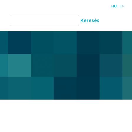
HU
EN