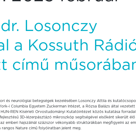
 dr. Losonczy
val a Kossuth Rádi
tt című műsorába
skori és neurológiai betegségek kezelésében Losonczy Attila és kutatócsopo
York-i Columbia Egyetem Zuckerman Intézet, a Rózsa Balázs által vezetett
a HUN-REN Kísérleti Orvostudományi Kutatóintézet közös kutatása forrada
ejlesztésű 3D-lézerpásztázó mikroszkóp segítségével elsőként sikerült élő 
 az emberi hajszálnál százszor vékonyabb struktúrákban megfigyelni az em
 rangos Nature című folyóiratban jelent meg.