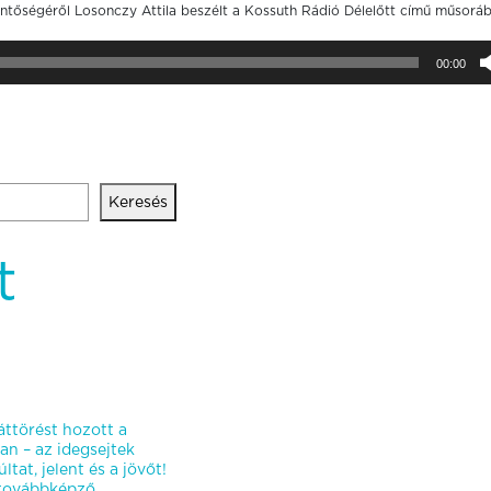
ntőségéről Losonczy Attila beszélt a Kossuth Rádió Délelőtt című műsoráb
00:00
Keresés
t
ttörést hozott a
an – az idegsejtek
ltat, jelent és a jövőt!
stovábbképző