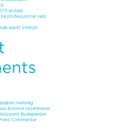
út
73 aloldal
ila professzorral való
ek adott interjút
t
ents
ításában nemrég
oska Botond vezetésével
atóközpont Budapesten
ress Commenter