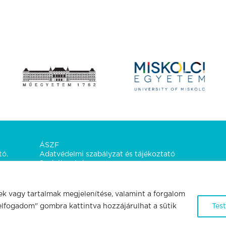
ÁSZF
tó.
Adatvédelmi szabályzat és tájékoztató
Szabályzatok
Kapcsolat
ek vagy tartalmak megjelenítése, valamint a forgalom
elfogadom" gombra kattintva hozzájárulhat a sütik
Tes