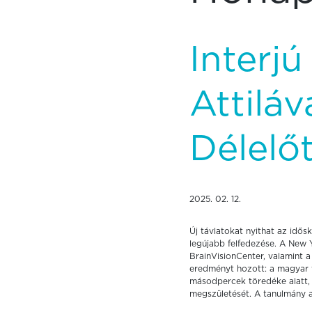
Interjú
Attilá
Délelő
2025. 02. 12.
Új távlatokat nyithat az idő
legújabb felfedezése. A New 
BrainVisionCenter, valamint 
eredményt hozott: a magyar f
másodpercek töredéke alatt,
megszületését. A tanulmány a