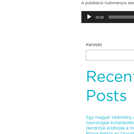
A publikáció tudományos jele
Audió
00:00
lejátszó
Keresés
Recen
Posts
Egy magyar találmány á
neurológiai kutatásokb
dendritjei kódolják a mú
Rózsa Balázs az Orvo