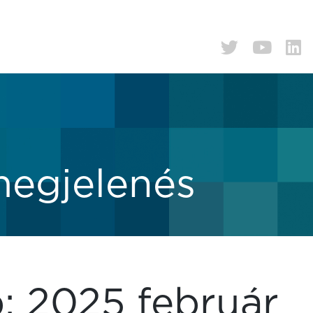
megjelenés
p:
2025 február