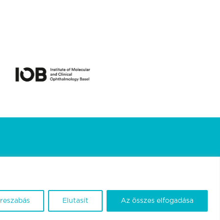
treszabás
Elutasít
Az összes elfogadása