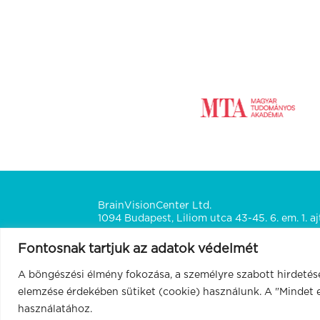
BrainVisionCenter Ltd.
1094 Budapest, Liliom utca 43-45. 6. em. 1. aj
Fontosnak tartjuk az adatok védelmét
A böngészési élmény fokozása, a személyre szabott hirdetés
© 2026
BrainVisionCenter
elemzése érdekében sütiket (cookie) használunk. A "Mindet 
használatához.