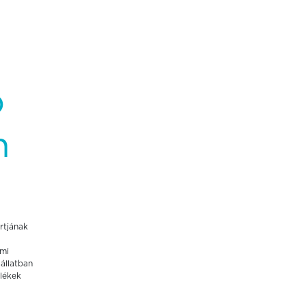
ó
n
rtjának
lmi
állatban
lékek