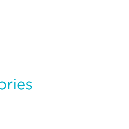
r
ories