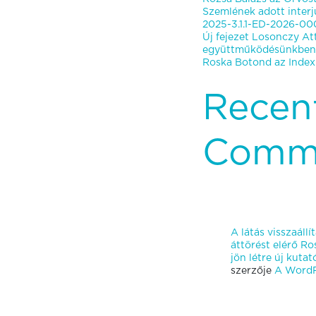
Szemlének adott interj
2025-3.1.1-ED-2026-000
Új fejezet Losonczy Att
együttműködésünkben
Roska Botond az Indexn
Recen
Comm
A látás visszaáll
áttörést elérő R
jön létre új kut
szerzője
A WordP