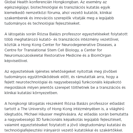
Global Health konferencián Hongkongban. Az esemény az
egészségügyi, biotechnológiai és transzlációs kutatás egyik
kiemelkedő nemzetközi fóruma, ahol vezető kutatók, klinikai
szakemberek és innovációs szereplők vitatják meg a legújabb
tudományos és technológiai fejlesztéseket.
A látogatás során Rózsa Balázs professzor egyeztetéseket folytatott
több meghatározó kutató- és transzlációs intézmény vezetőivel,
köztük a Hong Kong Center for Neurodegenerative Diseases, a
Centre for Translational Stem Cell Biology, a Center for
Neuromusculoskeletal Restorative Medicine és a BiomOrgan
képviselőivel.
Az egyeztetések ígéretes lehetőségeket nyitottak meg jövőbeli
tudományos együttműködések előtt, és rámutattak arra, hogy a
fejlett neurotechnológiai és nagysebességű funkcionális képalkotó
megoldások milyen jelentős szerepet tölthetnek be a transzlációs és
klinikai kutatási környezetben.
A hongkongi látogatás részeként Rózsa Balázs professzor előadást
tartott a The University of Hong Kong intézményében is, a világhírű
idegtudós, Michael Häusser meghívására. Az előadás során bemutatta
a nagysebességű 3D funkcionális képalkotás legújabb fejlesztéseit,
valamint egyeztetéseket folytatott a jövő idegtudományi kutatási és
technológiafejlesztési irányairól vezető kutatókkal és szakértőkkel.