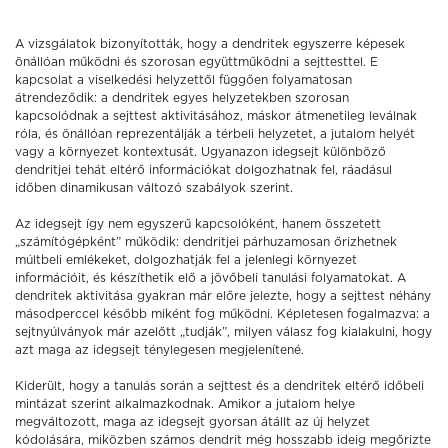
A vizsgálatok bizonyították, hogy a dendritek egyszerre képesek
önállóan működni és szorosan együttműködni a sejttesttel. E
kapcsolat a viselkedési helyzettől függően folyamatosan
átrendeződik: a dendritek egyes helyzetekben szorosan
kapcsolódnak a sejttest aktivitásához, máskor átmenetileg leválnak
róla, és önállóan reprezentálják a térbeli helyzetet, a jutalom helyét
vagy a környezet kontextusát. Ugyanazon idegsejt különböző
dendritjei tehát eltérő információkat dolgozhatnak fel, ráadásul
időben dinamikusan változó szabályok szerint.
Az idegsejt így nem egyszerű kapcsolóként, hanem összetett
„számítógépként” működik: dendritjei párhuzamosan őrizhetnek
múltbeli emlékeket, dolgozhatják fel a jelenlegi környezet
információit, és készíthetik elő a jövőbeli tanulási folyamatokat. A
dendritek aktivitása gyakran már előre jelezte, hogy a sejttest néhány
másodperccel később miként fog működni. Képletesen fogalmazva: a
sejtnyúlványok már azelőtt „tudják”, milyen válasz fog kialakulni, hogy
azt maga az idegsejt ténylegesen megjelenítené.
Kiderült, hogy a tanulás során a sejttest és a dendritek eltérő időbeli
mintázat szerint alkalmazkodnak. Amikor a jutalom helye
megváltozott, maga az idegsejt gyorsan átállt az új helyzet
kódolására, miközben számos dendrit még hosszabb ideig megőrizte