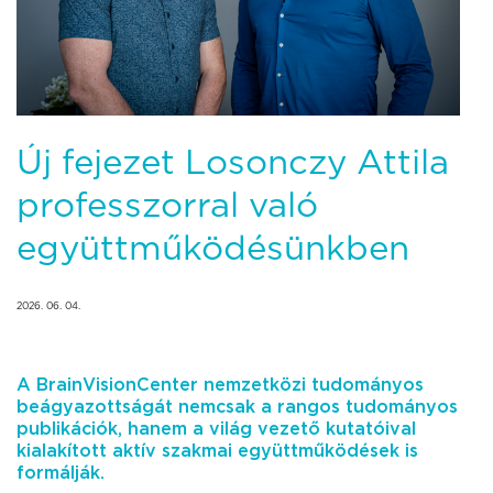
Új fejezet Losonczy Attila
professzorral való
együttműködésünkben
2026. 06. 04.
A BrainVisionCenter nemzetközi tudományos
beágyazottságát nemcsak a rangos tudományos
publikációk, hanem a világ vezető kutatóival
kialakított aktív szakmai együttműködések is
formálják.