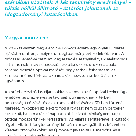
számában közöltek. A két tanulmány eredményei –
túlzás nélkül állítható – áttörést jelentenek az
idegtudományi kutatásokban.
Magyar innováció
A 2026 tavaszán megjelent
Neuron
-közlemény egy olyan új mérési
eljárást mutat be, amelyre az idegtudomány évtizedek óta várt. A
módszer lehetővé teszi az idegsejtek és sejtnyúlványaik elektromos
aktivitásának nagy sebességű, feszültségszenzorokon alapuló,
háromdimenziós optikai mérését, nagy térbeli felbontással és
kiterjedt mérési térfogatokban, akár mozgó, viselkedő állatok
agyában is.
A korábbi elektródás eljárásokkal szemben az új optikai technológia
lehetővé teszi az egyes sejtek, sejtnyúlványok nagy térbeli
pontosságú célzását és elektromos aktivitásának 3D-ben történő
mérését, miközben az elektromos aktivitást nem csupán perceken
keresztül, hanem akár hónapokon át is kiváló minőségben tudjuk
optikai módszerünkkel regisztrálni. Az eljárás segítségével a kutatók
régóta vitatott idegtudományi kérdésekre szolgáltattak közvetlen
kísérleti bizonyítékokat, és új modellt javasoltak a memória és a
tanulás sejtszintű működésére.