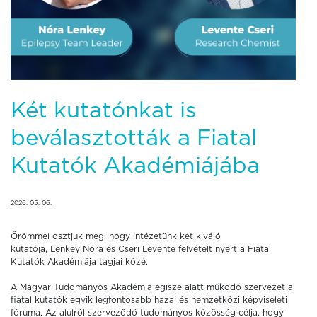
Két kutatónkat is
beválasztották a Fiatal
Kutatók Akadémiájába
2026. 05. 06.
Örömmel osztjuk meg, hogy intézetünk két kiváló
kutatója, Lenkey Nóra és Cseri Levente felvételt nyert a Fiatal
Kutatók Akadémiája tagjai közé.
A Magyar Tudományos Akadémia égisze alatt működő szervezet a
fiatal kutatók egyik legfontosabb hazai és nemzetközi képviseleti
fóruma. Az alulról szerveződő tudományos közösség célja, hogy