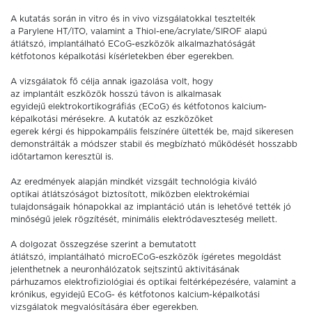
A kutatás során in vitro és in vivo vizsgálatokkal tesztelték
a Parylene HT/ITO, valamint a Thiol-ene/acrylate/SIROF alapú
átlátszó, implantálható ECoG-eszközök alkalmazhatóságát
kétfotonos képalkotási kísérletekben éber egerekben.
A vizsgálatok fő célja annak igazolása volt, hogy
az implantált eszközök hosszú távon is alkalmasak
egyidejű elektrokortikográfiás (ECoG) és kétfotonos kalcium-
képalkotási mérésekre. A kutatók az eszközöket
egerek kérgi és hippokampális felszínére ültették be, majd sikeresen
demonstrálták a módszer stabil és megbízható működését hosszabb
időtartamon keresztül is.
Az eredmények alapján mindkét vizsgált technológia kiváló
optikai átlátszóságot biztosított, miközben elektrokémiai
tulajdonságaik hónapokkal az implantáció után is lehetővé tették jó
minőségű jelek rögzítését, minimális elektródaveszteség mellett.
A dolgozat összegzése szerint a bemutatott
átlátszó, implantálható microECoG-eszközök ígéretes megoldást
jelenthetnek a neuronhálózatok sejtszintű aktivitásának
párhuzamos elektrofiziológiai és optikai feltérképezésére, valamint a
krónikus, egyidejű ECoG- és kétfotonos kalcium-képalkotási
vizsgálatok megvalósítására éber egerekben.