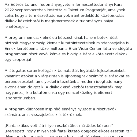
Az Eötvös Loránd Tudományegyetem Természettudományi Kara
2022 szeptemberében indította el Talentum Programját, amelynek
célja, hogy a természettudományok iránt érdeklődő középiskolás
diákok közelebbről is megismerhessék a tudományos pálya
lehetőségeit.
A program nemcsak elméleti képzést kínál, hanem betekintést
biztosít Magyarország kiemelt kutatóintézeteinek mindennapjaiba is.
Ennek keretében a közelmúltban a BrainVisionCenter látta vendégül a
programban részt vevő, kémia és biológia iránt elkötelezett diákok
egy csoportját.
A látogatás során kollégáink bemutatták legújabb fejlesztéseinket,
valamint azokat a világszinten is újdonságnak számító eljárásokat és
berendezéseket, amelyekkel intézetünk a modern idegtudomány
élvonalában dolgozik. A diákok első kézből tapasztalhatták meg,
hogyan zajlik a kutatómunka egy nemzetközileg is elismert
laboratóriumban.
A program különösen inspiráló élményt nyújtott a résztvevők
számára, amit visszajelzéseik is tükröznek:
„Fantasztikus volt látni ilyen eszközöket működés közben.”
„Meglepett, hogy milyen sok fiatal kutató dolgozik elkötelezetten itt.”
„Nem gondoltam volna, hogy egy hazai kutatóhelyen ilyen magas