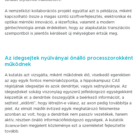
A nemzetközi kollaborációs projekt egyúttal azt is példázza, miként
kapcsolható össze a magas szintű szoftverfejlesztés, elektronikai és
optikai mérnöki innováció, a lézerfizika, valamint a modern
géntechnológia annak érdekében, hogy az alapkutatás transzlációs
szempontból is jelentős kérdéseit új mélységben értsük meg.
Az idegsejtek nyúlványai önálló processzorokként
működnek
A kutatás azt vizsgálta, miként működnek élő, viselkedő egerekben
az agy egyik fontos memóriaközpontja, a hippokampusz CA3
régiójának idegsejtjei és azok dendritjei, vagyis sejtnyúlványai. Az
idegsejteket sokáig viszonylag egyszerű jelfeldolgozó egységekként
képzeltük el: a dendritek összegyűjtik a beérkező információt, a
sejttest „eldönti”, hogy létrejön-e válasz, az axon pedig továbbítja a
jelet. Az elmúlt másfél évtized egyik meghatározó felismerése
azonban az volt, hogy a dendritek nem passzív vezetékek, hanem
aktív, részben önálló információfeldolgozó egységek. A kutatók
Science
-ben megjelent közleménye ezt a szemléletet fejlesztette
tovább.