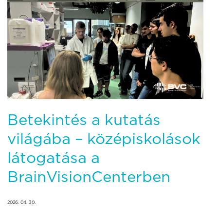
Betekintés a kutatás
világába – középiskolások
látogatása a
BrainVisionCenterben
2026. 04. 30.