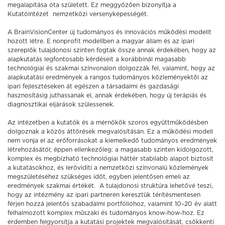
megalapítása óta született. Ez meggyőzően bizonyítja a
Kutatóintézet nemzetközi versenyképességét.
A BrainVisionCenter új tudományos és innovációs működési modellt
hozott létre. E nonprofit modellben a magyar állam és az ipari
szereplők tulajdonosi szinten fogtak össze annak érdekében, hogy az
alapkutatás legfontosabb kérdéseit a korábbinál magasabb
technológiai és szakmai színvonalon dolgozzák fel, valamint, hogy az
alapkutatási eredmények a rangos tudományos közleményektől az
ipari fejlesztéseken át egészen a társadalmi és gazdasági
hasznosításig juthassanak el, annak érdekében, hogy új terápiás és
diagnosztikai eljárások szülessenek.
Az intézetben a kutatók és a mérnökök szoros együttműködésben
dolgoznak a közös áttörések megvalósításán. Ez a működési modell
nem vonja el az erőforrásokat a kiemelkedő tudományos eredmények
létrehozásától; éppen ellenkezőleg: a magasabb szinten kidolgozott,
komplex és megbízható technológiai háttér stabilabb alapot biztosít
a kutatásokhoz, és lerövidíti a nemzetközi színvonalú közlemények
megszületéséhez szükséges időt, egyben jelentősen emeli az
eredmények szakmai értékét. A tulajdonosi struktúra lehetővé teszi,
hogy az intézmény az ipari partneren keresztük térítésmentesen
férjen hozzá jelentős szabadalmi portfólióhoz, valamint 10–20 év alatt
felhalmozott komplex műszaki és tudományos know-how-hoz. Ez
érdemben felgyorsítja a kutatási projektek megvalósítását, csökkenti