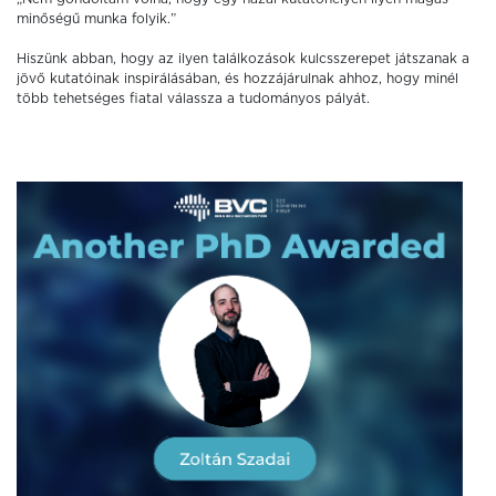
minőségű munka folyik.”
Hiszünk abban, hogy az ilyen találkozások kulcsszerepet játszanak a
jövő kutatóinak inspirálásában, és hozzájárulnak ahhoz, hogy minél
több tehetséges fiatal válassza a tudományos pályát.