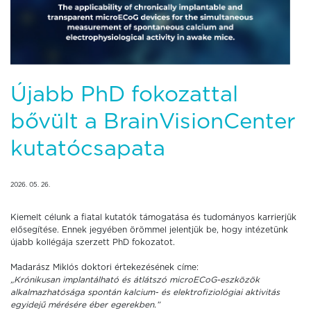
Újabb PhD fokozattal
bővült a BrainVisionCenter
kutatócsapata
2026. 05. 26.
Kiemelt célunk a fiatal kutatók támogatása és tudományos karrierjük
elősegítése. Ennek jegyében örömmel jelentjük be, hogy intézetünk
újabb kollégája szerzett PhD fokozatot.
Madarász Miklós doktori értekezésének címe:
„Krónikusan implantálható és átlátszó microECoG-eszközök
alkalmazhatósága spontán kalcium- és elektrofiziológiai aktivitás
egyidejű mérésére éber egerekben.”