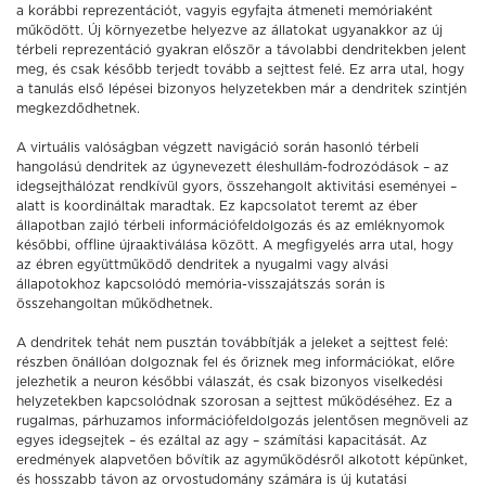
a korábbi reprezentációt, vagyis egyfajta átmeneti memóriaként
működött. Új környezetbe helyezve az állatokat ugyanakkor az új
térbeli reprezentáció gyakran először a távolabbi dendritekben jelent
meg, és csak később terjedt tovább a sejttest felé. Ez arra utal, hogy
a tanulás első lépései bizonyos helyzetekben már a dendritek szintjén
megkezdődhetnek.
A virtuális valóságban végzett navigáció során hasonló térbeli
hangolású dendritek az úgynevezett éleshullám-fodrozódások – az
idegsejthálózat rendkívül gyors, összehangolt aktivitási eseményei –
alatt is koordináltak maradtak. Ez kapcsolatot teremt az éber
állapotban zajló térbeli információfeldolgozás és az emléknyomok
későbbi, offline újraaktiválása között. A megfigyelés arra utal, hogy
az ébren együttműködő dendritek a nyugalmi vagy alvási
állapotokhoz kapcsolódó memória-visszajátszás során is
összehangoltan működhetnek.
A dendritek tehát nem pusztán továbbítják a jeleket a sejttest felé:
részben önállóan dolgoznak fel és őriznek meg információkat, előre
jelezhetik a neuron későbbi válaszát, és csak bizonyos viselkedési
helyzetekben kapcsolódnak szorosan a sejttest működéséhez. Ez a
rugalmas, párhuzamos információfeldolgozás jelentősen megnöveli az
egyes idegsejtek – és ezáltal az agy – számítási kapacitását. Az
eredmények alapvetően bővítik az agyműködésről alkotott képünket,
és hosszabb távon az orvostudomány számára is új kutatási