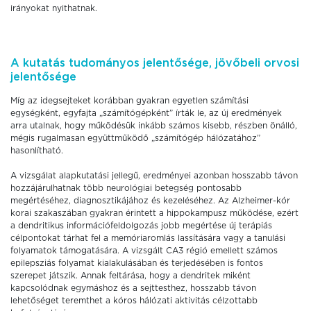
irányokat nyithatnak.
A kutatás tudományos jelentősége, jövőbeli orvosi
jelentősége
Míg az idegsejteket korábban gyakran egyetlen számítási
egységként, egyfajta „számítógépként” írták le, az új eredmények
arra utalnak, hogy működésük inkább számos kisebb, részben önálló,
mégis rugalmasan együttműködő „számítógép hálózatához”
hasonlítható.
A vizsgálat alapkutatási jellegű, eredményei azonban hosszabb távon
hozzájárulhatnak több neurológiai betegség pontosabb
megértéséhez, diagnosztikájához és kezeléséhez. Az Alzheimer-kór
korai szakaszában gyakran érintett a hippokampusz működése, ezért
a dendritikus információfeldolgozás jobb megértése új terápiás
célpontokat tárhat fel a memóriaromlás lassítására vagy a tanulási
folyamatok támogatására. A vizsgált CA3 régió emellett számos
epilepsziás folyamat kialakulásában és terjedésében is fontos
szerepet játszik. Annak feltárása, hogy a dendritek miként
kapcsolódnak egymáshoz és a sejttesthez, hosszabb távon
lehetőséget teremthet a kóros hálózati aktivitás célzottabb