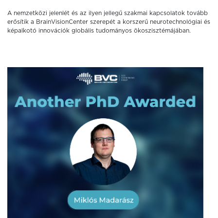
A nemzetközi jelenlét és az ilyen jellegű szakmai kapcsolatok tovább
erősítik a BrainVisionCenter szerepét a korszerű neurotechnológiai és
képalkotó innovációk globális tudományos ökoszisztémájában.