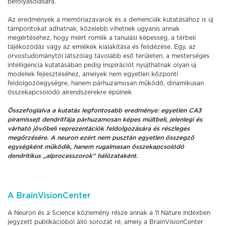
befolyásolására.
Az eredmények a memóriazavarok és a demenciák kutatásához is új
támpontokat adhatnak, közelebb vihetnek ugyanis annak
megértéséhez, hogy miért romlik a tanulási képesség, a térbeli
tájékozódás vagy az emlékek kialakítása és felidézése. Egy, az
orvostudománytól látszólag távolabb eső területen, a mesterséges
intelligencia kutatásában pedig inspirációt nyújthatnak olyan új
modellek fejlesztéséhez, amelyek nem egyetlen központi
feldolgozóegységre, hanem párhuzamosan működő, dinamikusan
összekapcsolódó alrendszerekre épülnek.
Összefoglalva a kutatás legfontosabb eredménye: egyetlen CA3
piramissejt dendritfája párhuzamosan képes múltbeli, jelenlegi és
várható jövőbeli reprezentációk feldolgozására és részleges
megőrzésére. A neuron ezért nem pusztán egyetlen összegző
egységként működik, hanem rugalmasan összekapcsolódó
dendritikus „alprocesszorok” hálózataként.
A BrainVisionCenter
A Neuron és a Science közlemény része annak a 11 Nature Indexben
jegyzett publikációból álló sorozat ré, amely a BrainVisionCenter