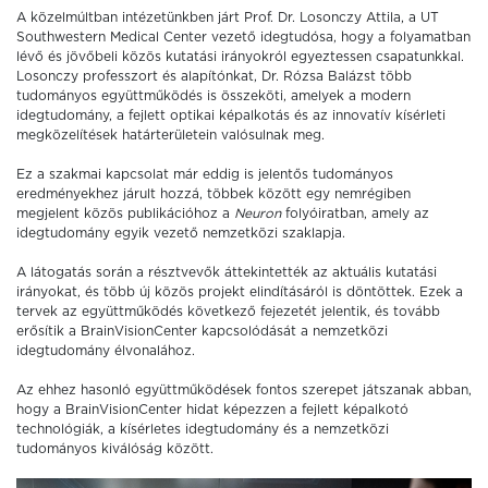
A közelmúltban intézetünkben járt Prof. Dr. Losonczy Attila, a UT
Southwestern Medical Center vezető idegtudósa, hogy a folyamatban
lévő és jövőbeli közös kutatási irányokról egyeztessen csapatunkkal.
Losonczy professzort és alapítónkat, Dr. Rózsa Balázst több
tudományos együttműködés is összeköti, amelyek a modern
idegtudomány, a fejlett optikai képalkotás és az innovatív kísérleti
megközelítések határterületein valósulnak meg.
Ez a szakmai kapcsolat már eddig is jelentős tudományos
eredményekhez járult hozzá, többek között egy nemrégiben
megjelent közös publikációhoz a
Neuron
folyóiratban, amely az
idegtudomány egyik vezető nemzetközi szaklapja.
A látogatás során a résztvevők áttekintették az aktuális kutatási
irányokat, és több új közös projekt elindításáról is döntöttek. Ezek a
tervek az együttműködés következő fejezetét jelentik, és tovább
erősítik a BrainVisionCenter kapcsolódását a nemzetközi
idegtudomány élvonalához.
Az ehhez hasonló együttműködések fontos szerepet játszanak abban,
hogy a BrainVisionCenter hidat képezzen a fejlett képalkotó
technológiák, a kísérletes idegtudomány és a nemzetközi
tudományos kiválóság között.