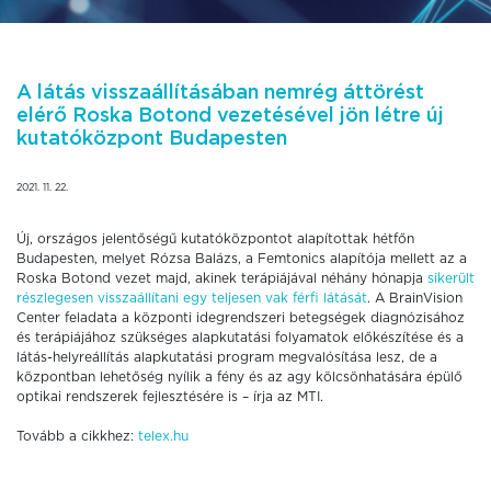
A látás visszaállításában nemrég áttörést
elérő Roska Botond vezetésével jön létre új
kutatóközpont Budapesten
2021. 11. 22.
Új, országos jelentőségű kutatóközpontot alapítottak hétfőn
Budapesten, melyet Rózsa Balázs, a Femtonics alapítója mellett az a
Roska Botond vezet majd, akinek terápiájával néhány hónapja
sikerült
részlegesen visszaállítani egy teljesen vak férfi látását
. A BrainVision
Center feladata a központi idegrendszeri betegségek diagnózisához
és terápiájához szükséges alapkutatási folyamatok előkészítése és a
látás-helyreállítás alapkutatási program megvalósítása lesz, de a
központban lehetőség nyílik a fény és az agy kölcsönhatására épülő
optikai rendszerek fejlesztésére is – írja az MTI.
Tovább a cikkhez:
telex.hu