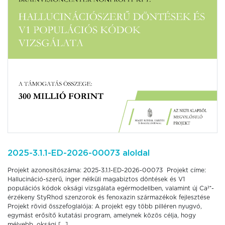
2025-3.1.1-ED-2026-00073 aloldal
Projekt azonosítószáma: 2025-3.1.1-ED-2026-00073 Projekt címe:
Hallucináció-szerű, inger nélküli magabiztos döntések és V1
populációs kódok oksági vizsgálata egérmodellben, valamint új Ca²⁺-
érzékeny StyRhod szenzorok és fenoxazin származékok fejlesztése
Projekt rövid összefoglalója: A projekt egy több pilléren nyugvó,
egymást erősítő kutatási program, amelynek közös célja, hogy
mélyebb, oksági […]