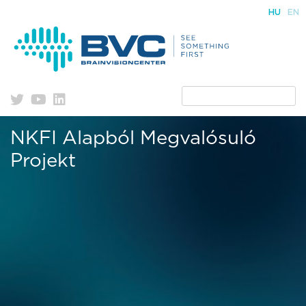
Skip
HU
EN
to
content
NKFI Alapból Megvalósuló
Projekt