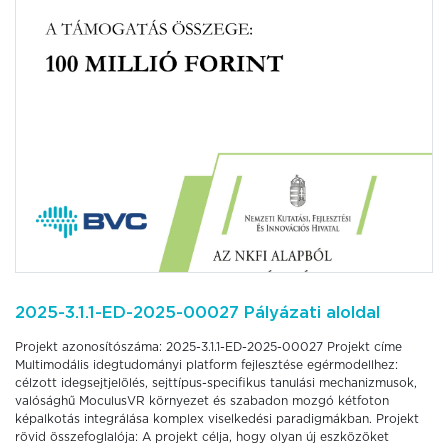
2025-3.1.1-ED-2025-00027 Pályázati aloldal
Projekt azonosítószáma: 2025-3.1.1-ED-2025-00027 Projekt címe
Multimodális idegtudományi platform fejlesztése egérmodellhez:
célzott idegsejtjelölés, sejttípus-specifikus tanulási mechanizmusok,
valósághű MoculusVR környezet és szabadon mozgó kétfoton
képalkotás integrálása komplex viselkedési paradigmákban. Projekt
rövid összefoglalója: A projekt célja, hogy olyan új eszközöket