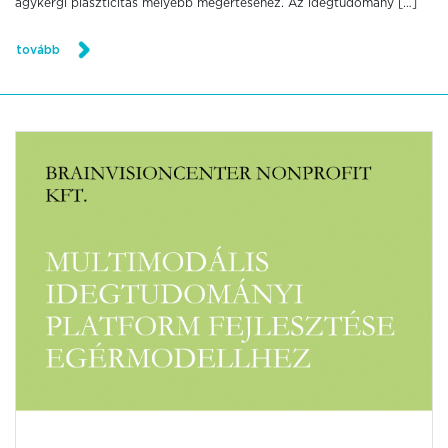
agykérgi plaszticitás mélyebb megértéséhez. Az idegtudomány […]
tovább