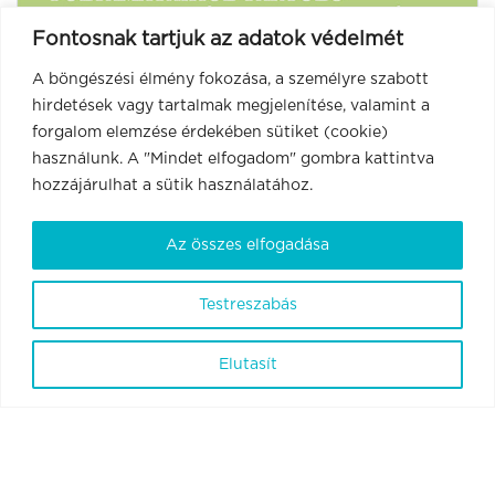
Fontosnak tartjuk az adatok védelmét
A böngészési élmény fokozása, a személyre szabott
hirdetések vagy tartalmak megjelenítése, valamint a
forgalom elemzése érdekében sütiket (cookie)
használunk. A "Mindet elfogadom" gombra kattintva
hozzájárulhat a sütik használatához.
Az összes elfogadása
Testreszabás
Elutasít
2020-2.1.1-ED-2021-00190 Pályázati aloldal
Projekt címe
A látás helyreállítás alapkutatási program, és illetve más központi