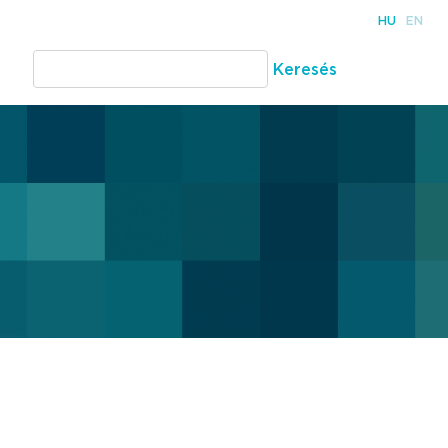
HU
EN