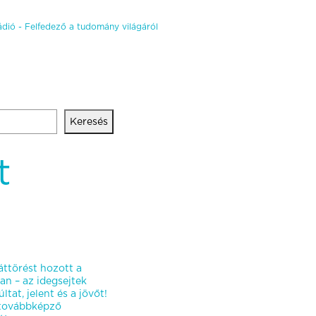
dió - Felfedező a tudomány világáról
Keresés
t
ttörést hozott a
an – az idegsejtek
ltat, jelent és a jövőt!
stovábbképző