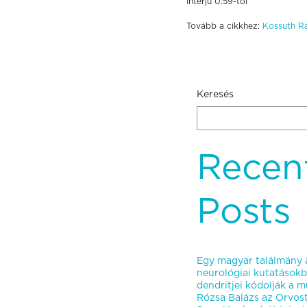
Interjú 0:59-től
Tovább a cikkhez:
Kossuth Rá
Keresés
Recen
Posts
Egy magyar találmány á
neurológiai kutatásokb
dendritjei kódolják a mú
Rózsa Balázs az Orvo