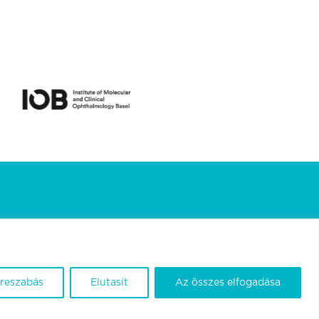
treszabás
Elutasít
Az összes elfogadása