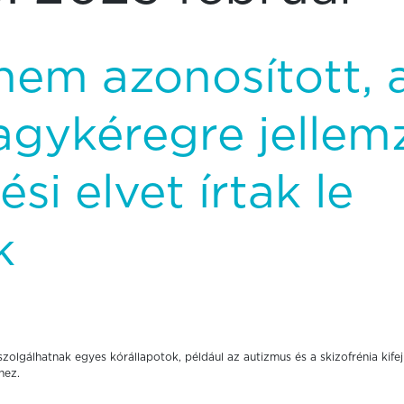
nem azonosított, 
agykéregre jellem
i elvet írtak le
k
zolgálhatnak egyes kórállapotok, például az autizmus és a skizofrénia kife
hez.