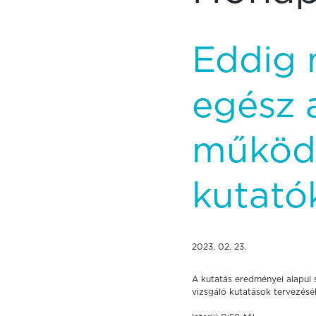
Eddig 
egész 
működés
kutató
2023. 02. 23.
A kutatás eredményei alapul s
vizsgáló kutatások tervezésé