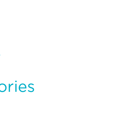
r
ories