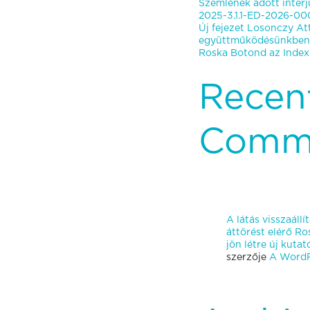
Szemlének adott interj
2025-3.1.1-ED-2026-000
Új fejezet Losonczy Att
együttműködésünkben
Roska Botond az Indexn
Recen
Comm
A látás visszaáll
áttörést elérő R
jön létre új kut
szerzője
A WordP