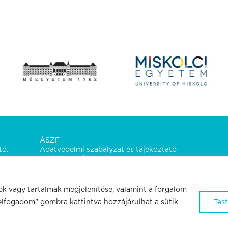
ÁSZF
tó.
Adatvédelmi szabályzat és tájékoztató
Szabályzatok
Kapcsolat
ek vagy tartalmak megjelenítése, valamint a forgalom
elfogadom" gombra kattintva hozzájárulhat a sütik
Tes