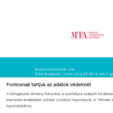
BrainVisionCenter Ltd.
1094 Budapest, Liliom utca 43-45. 6. em. 1. aj
Fontosnak tartjuk az adatok védelmét
A böngészési élmény fokozása, a személyre szabott hirdetés
© 2026
BrainVisionCenter
elemzése érdekében sütiket (cookie) használunk. A "Mindet 
használatához.