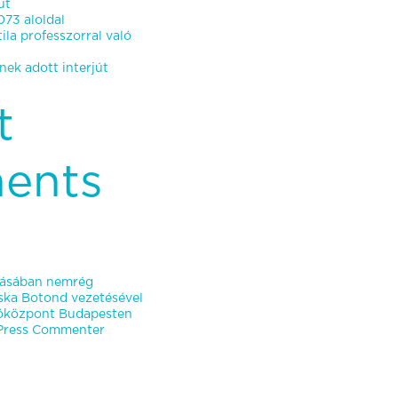
út
73 aloldal
ila professzorral való
ek adott interjút
t
ents
ításában nemrég
oska Botond vezetésével
atóközpont Budapesten
ress Commenter