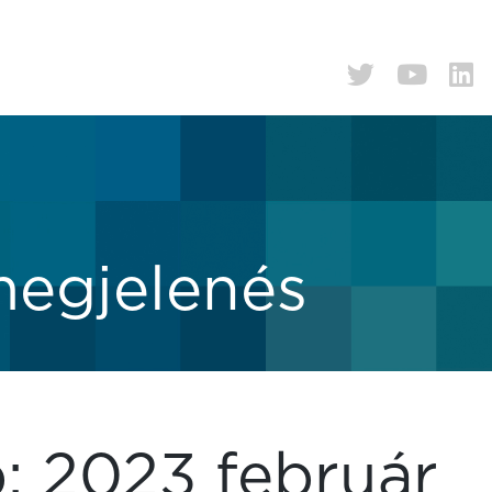
megjelenés
p:
2023 február