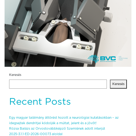
Keresés
Keresés
Recent Posts
Egy magyar találmány áttörést hozott a neurológiai kutatásokban – az
idegsejtek dendritjei kódolják a múltat, jelent és a jövőt!
Rózsa Balázs az Orvostovábbképző Szemlének adott interjút
2025-3.1.1-ED-2026-00073 aloldal