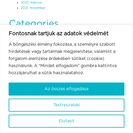
2022. március
2021. november
Categories
Fontosnak tartjuk az adatok védelmét
Hírek
A böngészési élmény fokozása, a személyre szabott
Pályázat
Sajtóanyagok
hirdetések vagy tartalmak megjelenítése, valamint a
Uncategorized
forgalom elemzése érdekében sütiket (cookie)
használunk. A "Mindet elfogadom" gombra kattintva
hozzájárulhat a sütik használatához.
Az összes elfogadása
Testreszabás
Elutasít