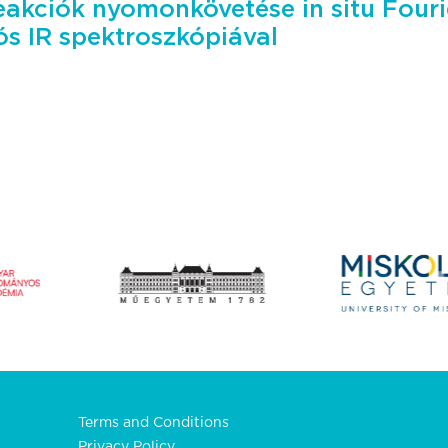
reakciók nyomonkövetése in situ Fouri
ós IR spektroszkópiával
Terms and Conditions
Privacy Policy