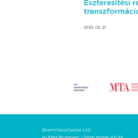
Észteresítési 
transzformáci
2023. 02. 21.
BrainVisionCenter Ltd.
H-1094 Budapest, Liliom Street 43-45.