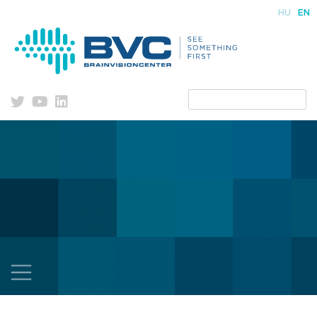
Skip
HU
EN
to
content