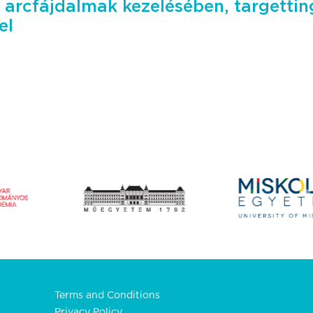
, arcfájdalmak kezelésében, targetti
el
Terms and Conditions
Privacy Policy