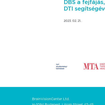
DBS a fejfájás
DTI segítségév
2023. 02. 21.
BrainVisionCenter Ltd.
H-1094 Budapest, Liliom Street 43-45.