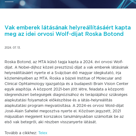
Vak emberek látásának helyreállításáért kapta
meg az idei orvosi Wolf-díjat Roska Botond
2024. 07. 13.
Roska Botond, az MTA külső tagja kapta a 2024. évi orvosi Wolf-
díjat. A Nobel-díjhoz közeli presztízsű díjat a vak emberek látásának
helyreállításáért nyerte el a Svájcban élő magyar idegkutató, írja
közleményében az MTA. Roska a bázeli Institue of Molecular and
Clinical Ophtalmology igazgatója és a budapesti Brain Vision Center
egyik alapítója. A központ 2021-ben jött létre, feladata a központi
idegrendszeri betegségek diagnózisához és terápiájához szükséges
alapkutatási folyamatok előkészítése és a látás-helyreállítás
alapkutatási program megvalósítása. A 2024-es orvosi Wold-díjat
José-Alain Sahellel megosztva nyerte el. Közösen jegyzett, 2021
májusában megjelent korszakos tanulmányukban számoltak be az
első vak betegről, aki részben visszanyerte látását.
Tovább a cikkhez:
Telex