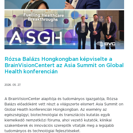
Rózsa Balázs Hongkongban képviselte a
BrainVisionCentert az Asia Summit on Global
Health konferencián
2026. 05. 27.
A BrainVisionCenter alapítója és tudományos igazgatója, Rózsa
Balázs előadóként vett részt a világszerte elismert Asia Summit on
Global Health konferencián Hongkongban. Az esemény az
egészségügyi, biotechnológiai és transzlációs kutatás egyik
kiemelkedő nemzetközi fóruma, ahol vezető kutatók, klinikai
szakemberek és innovációs szereplők vitatják meg a legújabb
tudományos és technológiai fejlesztéseket.