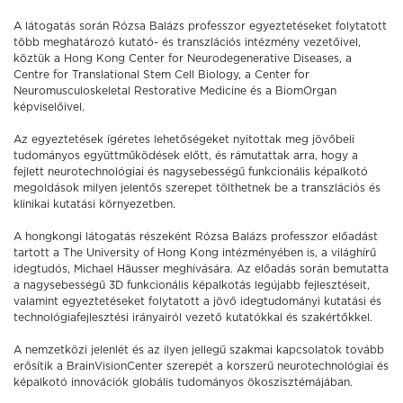
A látogatás során Rózsa Balázs professzor egyeztetéseket folytatott
több meghatározó kutató- és transzlációs intézmény vezetőivel,
köztük a Hong Kong Center for Neurodegenerative Diseases, a
Centre for Translational Stem Cell Biology, a Center for
Neuromusculoskeletal Restorative Medicine és a BiomOrgan
képviselőivel.
Az egyeztetések ígéretes lehetőségeket nyitottak meg jövőbeli
tudományos együttműködések előtt, és rámutattak arra, hogy a
fejlett neurotechnológiai és nagysebességű funkcionális képalkotó
megoldások milyen jelentős szerepet tölthetnek be a transzlációs és
klinikai kutatási környezetben.
A hongkongi látogatás részeként Rózsa Balázs professzor előadást
tartott a The University of Hong Kong intézményében is, a világhírű
idegtudós, Michael Häusser meghívására. Az előadás során bemutatta
a nagysebességű 3D funkcionális képalkotás legújabb fejlesztéseit,
valamint egyeztetéseket folytatott a jövő idegtudományi kutatási és
technológiafejlesztési irányairól vezető kutatókkal és szakértőkkel.
A nemzetközi jelenlét és az ilyen jellegű szakmai kapcsolatok tovább
erősítik a BrainVisionCenter szerepét a korszerű neurotechnológiai és
képalkotó innovációk globális tudományos ökoszisztémájában.