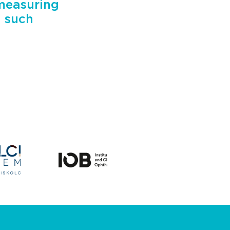
measuring
d such