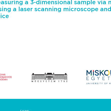
asuring a 3-dimensional sample via 
sing a laser scanning microscope an
ice