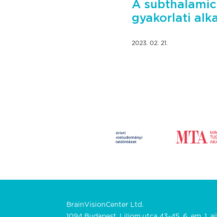
A subthalamic
gyakorlati al
2023. 02. 21.
BrainVisionCenter Ltd.
1094 Budapest, Liliom utca 43-45. 6. em. 1. aj