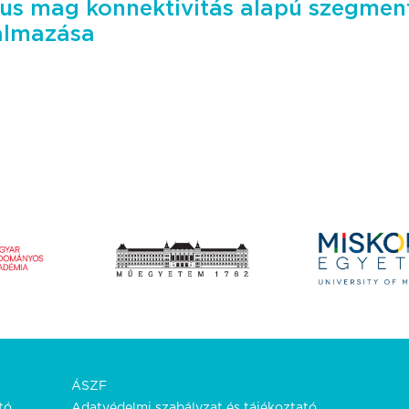
us mag konnektivitás alapú szegmen
kalmazása
ÁSZF
tó.
Adatvédelmi szabályzat és tájékoztató