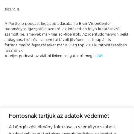
2025. 10. 13.
A Portfolio podcast legújabb adásában a BrainVisionCenter
tudományos igazgatója azokról az intézetben folyó kutatásokról
számolt be, amelyek már-már sci-fibe illők. Az
idegtudományon belül
a diagnosztikát és – a nem túl távoli jövőben – a terápiát is
forradalmasító fejlesztéseket már a világ top 200 kutatóintézetében
használják.
A teljes podcast az alábbi linken hallgatható meg:
LINK
Fontosnak tartjuk az adatok védelmét
A böngészési élmény fokozása, a személyre szabott