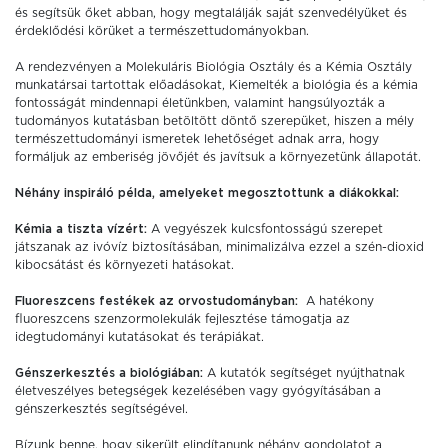
és segítsük őket abban, hogy megtalálják saját szenvedélyüket és
érdeklődési körüket a természettudományokban.
A rendezvényen a Molekuláris Biológia Osztály és a Kémia Osztály
munkatársai tartottak előadásokat, Kiemelték a biológia és a kémia
fontosságát mindennapi életünkben, valamint hangsúlyozták a
tudományos kutatásban betöltött döntő szerepüket, hiszen a mély
természettudományi ismeretek lehetőséget adnak arra, hogy
formáljuk az emberiség jövőjét és javítsuk a környezetünk állapotát.
Néhány inspiráló példa, amelyeket megosztottunk a diákokkal:
Kémia a tiszta vízért:
A vegyészek kulcsfontosságú szerepet
játszanak az ivóvíz biztosításában, minimalizálva ezzel a szén-dioxid
kibocsátást és környezeti hatásokat.
Fluoreszcens festékek az orvostudományban:
A hatékony
fluoreszcens szenzormolekulák fejlesztése támogatja az
idegtudományi kutatásokat és terápiákat.
Génszerkesztés a biológiában:
A kutatók segítséget nyújthatnak
életveszélyes betegségek kezelésében vagy gyógyításában a
génszerkesztés segítségével.
Bízunk benne, hogy sikerült elindítanunk néhány gondolatot a