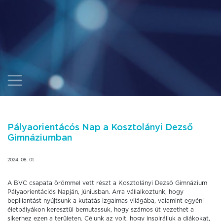
Pályaorientácós Nap a Kosztolányi Dezső
Gimnáziumban
2024. 08. 01.
A BVC csapata örömmel vett részt a Kosztolányi Dezső Gimnázium
Pályaorientációs Napján, júniusban. Arra vállalkoztunk, hogy
bepillantást nyújtsunk a kutatás izgalmas világába, valamint egyéni
életpályákon keresztül bemutassuk, hogy számos út vezethet a
sikerhez ezen a területen. Célunk az volt, hogy inspiráljuk a diákokat,