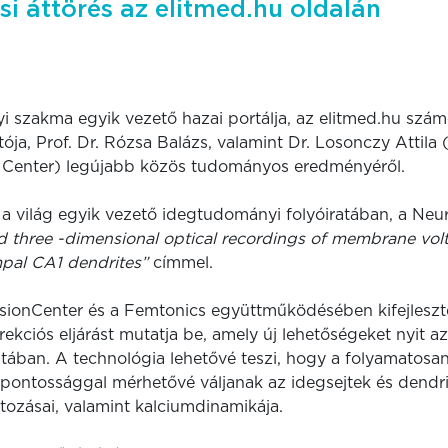
i áttörés az elitmed.hu oldalán
 szakma egyik vezető hazai portálja, az
elitmed.hu
számo
tója,
Prof. Dr. Rózsa Balázs
, valamint
Dr. Losonczy Attila
 Center) legújabb közös tudományos eredményéről.
a világ egyik vezető idegtudományi folyóiratában, a
Neu
ed three -dimensional optical recordings of membrane vo
pal CA1 dendrites”
címmel.
isionCenter és a Femtonics együttműködésében kifejlesz
ekciós eljárást mutatja be, amely új lehetőségeket nyit az
ában. A technológia lehetővé teszi, hogy a folyamatos
pontossággal mérhetővé váljanak az idegsejtek és dendri
ozásai, valamint kalciumdinamikája.