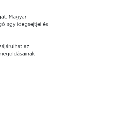
ágát. Magyar
ó agy idegsejtjei és
zájárulhat az
 megoldásainak