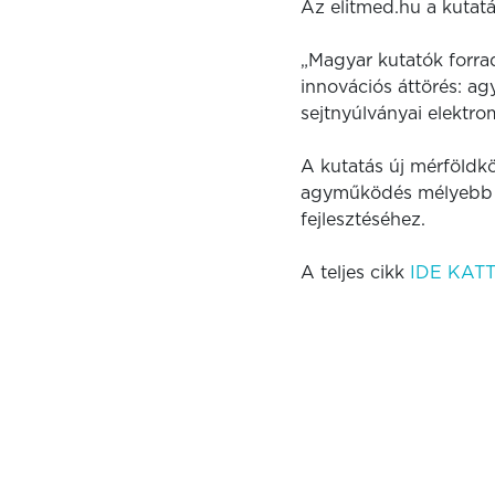
Az elitmed.hu a kutatá
„Magyar kutatók forrad
innovációs áttörés: a
sejtnyúlványai elektrom
A kutatás új mérföldkö
agyműködés mélyebb me
fejlesztéséhez.
A teljes cikk
IDE KAT