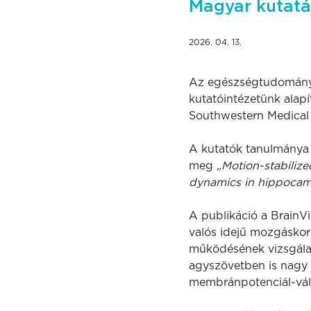
Magyar kutatás
2026. 04. 13.
Az egészségtudományi
kutatóintézetünk alapí
Southwestern Medical
A kutatók tanulmánya 
meg
„Motion-stabiliz
dynamics in hippocam
A publikáció a BrainV
valós idejű mozgáskorr
működésének vizsgálat
agyszövetben is nagy 
membránpotenciál-vált