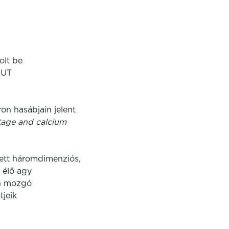
lt be
(UT
ron
hasábjain jelent
ltage and calcium
tett háromdimenziós,
 élő agy
an mozgó
tjeik