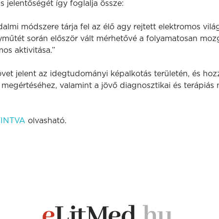
s jelentőségét így foglalja össze:
almi módszere tárja fel az élő agy rejtett elektromos vil
gyműtét során először vált mérhetővé a folyamatosan mozg
os aktivitása.”
vet jelent az idegtudományi képalkotás területén, és hoz
gértéséhez, valamint a jövő diagnosztikai és terápiás
TINTVA
olvasható.