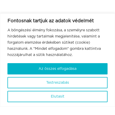
Fontosnak tartjuk az adatok védelmét
A böngészési élmény fokozása, a személyre szabott
hirdetések vagy tartalmak megjelenítése, valamint a
forgalom elemzése érdekében sütiket (cookie)
használunk. A "Mindet elfogadom" gombra kattintva
hozzájárulhat a sütik használatához.
Az összes elfogadása
BrainVisionCenter Ltd.
1094 Budapest, Liliom utca 43-45. 6. em. 1. ajtó.
Testreszabás
ÁSZF
Adatvédelmi szabályzat és tájékoztató
Elutasít
Szabályzatok
Kapcsolat