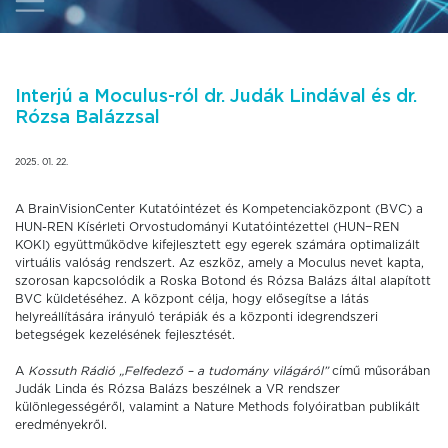
Interjú a Moculus-ról dr. Judák Lindával és dr.
Rózsa Balázzsal
2025. 01. 22.
A BrainVisionCenter Kutatóintézet és Kompetenciaközpont (BVC) a
HUN-REN Kísérleti Orvostudományi Kutatóintézettel (HUN−REN
KOKI) együttműködve kifejlesztett egy egerek számára optimalizált
virtuális valóság rendszert. Az eszköz, amely a Moculus nevet kapta,
szorosan kapcsolódik a Roska Botond és Rózsa Balázs által alapított
BVC küldetéséhez. A központ célja, hogy elősegítse a látás
helyreállítására irányuló terápiák és a központi idegrendszeri
betegségek kezelésének fejlesztését.
A
Kossuth Rádió „Felfedező – a tudomány világáról”
című műsorában
Judák Linda és Rózsa Balázs beszélnek a VR rendszer
különlegességéről, valamint a Nature Methods folyóiratban publikált
eredményekről.