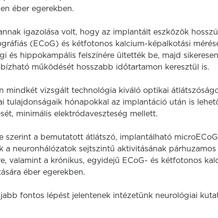
ben éber egerekben.
 annak igazolása volt, hogy az implantált eszközök hosszú
kográfiás (ECoG) és kétfotonos kalcium-képalkotási mérés
i és hippokampális felszínére ültették be, majd sikerese
bízható működését hosszabb időtartamon keresztül is.
mindkét vizsgált technológia kiváló optikai átlátszóságot
 tulajdonságaik hónapokkal az implantáció után is lehető
sét, minimális elektródaveszteség mellett.
 szerint a bemutatott átlátszó, implantálható microECoG
 a neuronhálózatok sejtszintű aktivitásának párhuzamos e
re, valamint a krónikus, egyidejű ECoG- és kétfotonos ka
tására éber egerekben.
abb fontos lépést jelentenek intézetünk neurológiai kuta