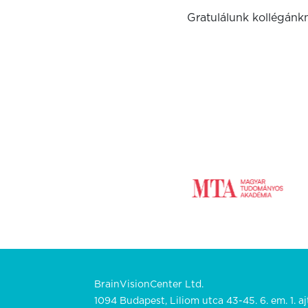
Gratulálunk kollégán
BrainVisionCenter Ltd.
1094 Budapest, Liliom utca 43-45. 6. em. 1. aj