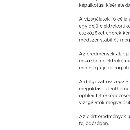
képalkotási kísérletek
A vizsgálatok fő célja
egyidejű elektrokorti
eszközöket egerek kérg
módszer stabil és meg
Az eredmények alapján 
miközben elektrokémiai
minőségű jelek rögzíté
A dolgozat összegzése
megoldást jelenthetnek
optikai feltérképezésé
vizsgálatok megvalósí
Az elért eredmények új
fejlődésében.