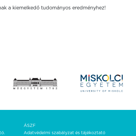
knak a kiemelkedő tudományos eredményhez!
ÁSZF
tó.
Adatvédelmi szabályzat és tájékoztató