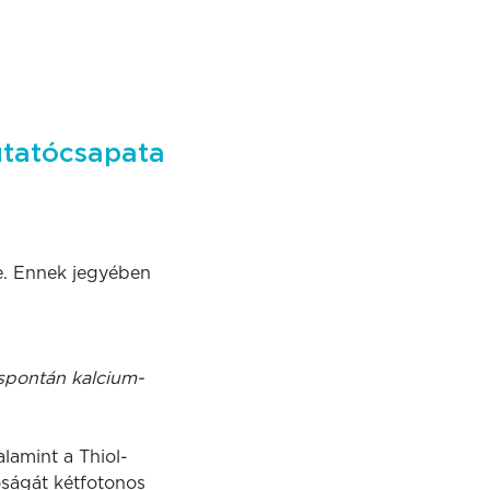
utatócsapata
se. Ennek jegyében
spontán kalcium-
alamint a Thiol-
ságát kétfotonos