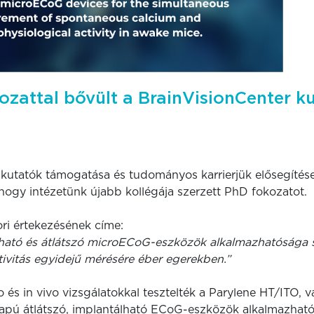
ozattal bővült a BrainVisionCenter k
al kutatók támogatása és tudományos karrierjük elősegíté
hogy intézetünk újabb kollégája szerzett PhD fokozatot.
ri értekezésének címe:
lható és átlátszó microECoG-eszközök alkalmazhatósága 
ktivitás egyidejű mérésére éber egerekben.”
o és in vivo vizsgálatokkal tesztelték a Parylene HT/ITO, v
apú átlátszó, implantálható ECoG-eszközök alkalmazható