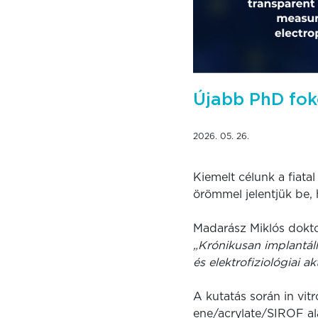
Újabb PhD fok
2026. 05. 26.
Kiemelt célunk a fiat
örömmel jelentjük be, 
Madarász Miklós dokto
„Krónikusan implantá
és elektrofiziológiai a
A kutatás során in vitr
ene/acrylate/SIROF al