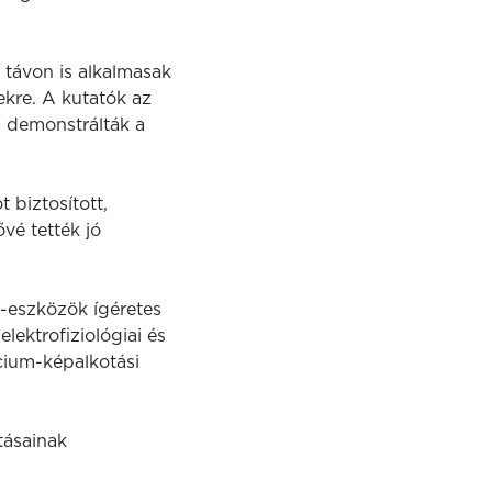
 távon is alkalmasak
ekre. A kutatók az
n demonstrálták a
 biztosított,
vé tették jó
-eszközök ígéretes
lektrofiziológiai és
lcium-képalkotási
tásainak