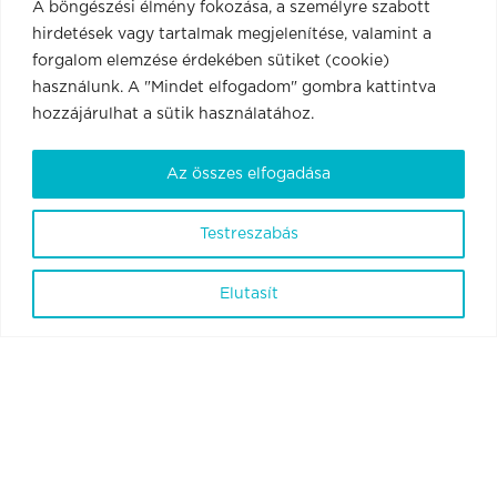
A böngészési élmény fokozása, a személyre szabott
hirdetések vagy tartalmak megjelenítése, valamint a
forgalom elemzése érdekében sütiket (cookie)
használunk. A "Mindet elfogadom" gombra kattintva
hozzájárulhat a sütik használatához.
Az összes elfogadása
Testreszabás
BrainVisionCenter Ltd.
Elutasít
1094 Budapest, Liliom utca 43-45. 6. em. 1. ajtó.
ÁSZF
Adatvédelmi szabályzat és tájékoztató
Szabályzatok
Kapcsolat
© 2026
BrainVisionCenter