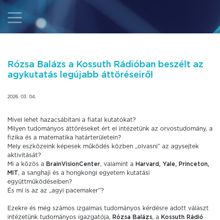
Rózsa Balázs a Kossuth Rádióban beszélt az
agykutatás legújabb áttöréseiről
2026. 03. 04.
Mivel lehet hazacsábítani a fiatal kutatókat?
Milyen tudományos áttöréseket ért el intézetünk az orvostudomány, a
fizika és a matematika határterületein?
Mely eszközeink képesek működés közben „olvasni” az agysejtek
aktivitását?
Mi a közös a
BrainVisionCenter
, valamint a
Harvard, Yale, Princeton,
MIT
, a sanghaji és a hongkongi egyetem kutatási
együttműködéseiben?
És mi is az az „agyi pacemaker”?
Ezekre és még számos izgalmas tudományos kérdésre adott választ
intézetünk tudományos igazgatója,
Rózsa Balázs
, a
Kossuth Rádió