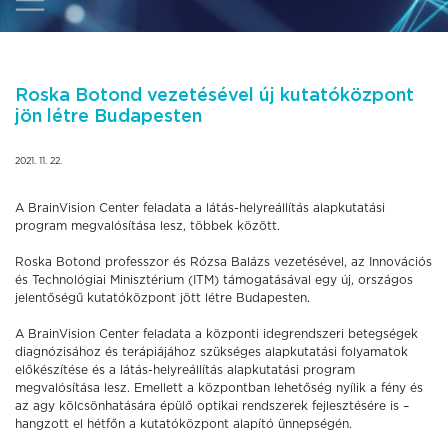
Roska Botond vezetésével új kutatóközpont
jön létre Budapesten
2021. 11. 22.
A BrainVision Center feladata a látás-helyreállítás alapkutatási
program megvalósítása lesz, többek között.
Roska Botond professzor és Rózsa Balázs vezetésével, az Innovációs
és Technológiai Minisztérium (ITM) támogatásával egy új, országos
jelentőségű kutatóközpont jött létre Budapesten.
A BrainVision Center feladata a központi idegrendszeri betegségek
diagnózisához és terápiájához szükséges alapkutatási folyamatok
előkészítése és a látás-helyreállítás alapkutatási program
megvalósítása lesz. Emellett a központban lehetőség nyílik a fény és
az agy kölcsönhatására épülő optikai rendszerek fejlesztésére is –
hangzott el hétfőn a kutatóközpont alapító ünnepségén.