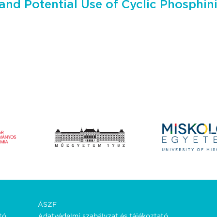
and Potential Use of Cyclic Phosphin
ÁSZF
tó.
Adatvédelmi szabályzat és tájékoztató