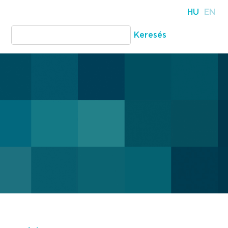
HU
EN