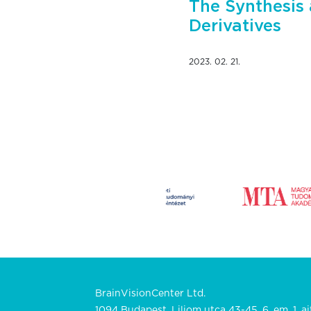
The Synthesis 
Derivatives
2023. 02. 21.
BrainVisionCenter Ltd.
1094 Budapest, Liliom utca 43-45. 6. em. 1. aj