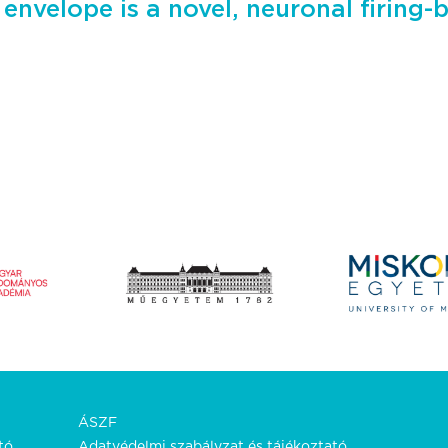
envelope is a novel, neuronal firing
ÁSZF
tó.
Adatvédelmi szabályzat és tájékoztató