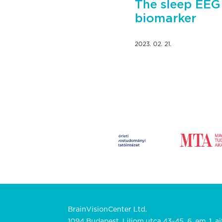
The sleep EEG 
biomarker
2023. 02. 21.
BrainVisionCenter Ltd.
1094 Budapest, Liliom utca 43-45. 6. em. 1. aj