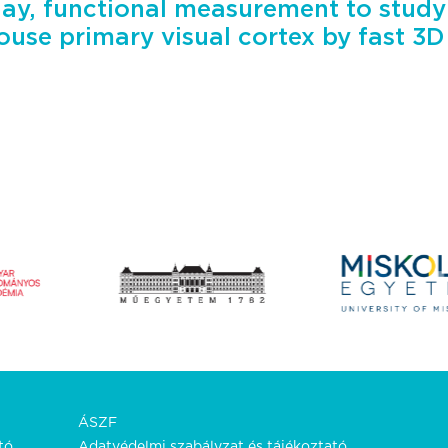
day, functional measurement to study c
mouse primary visual cortex by fast 3
ÁSZF
tó.
Adatvédelmi szabályzat és tájékoztató