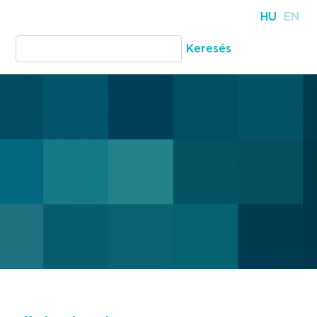
HU
EN