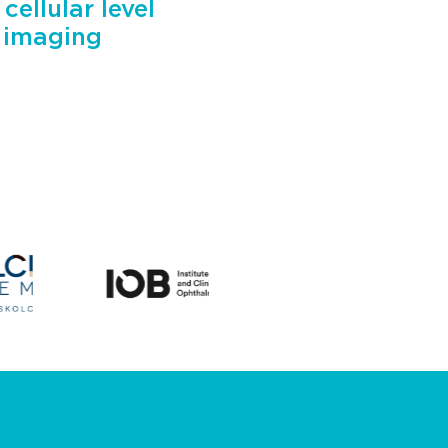
ellular level
D imaging