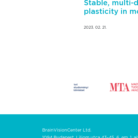
Stable, multi-
plasticity in 
2023. 02. 21.
BrainVisionCenter Ltd.
1094 Budapest, Liliom utca 43-45. 6. em. 1. aj