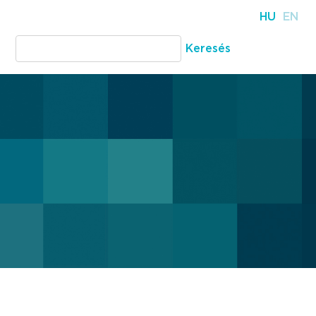
HU
EN