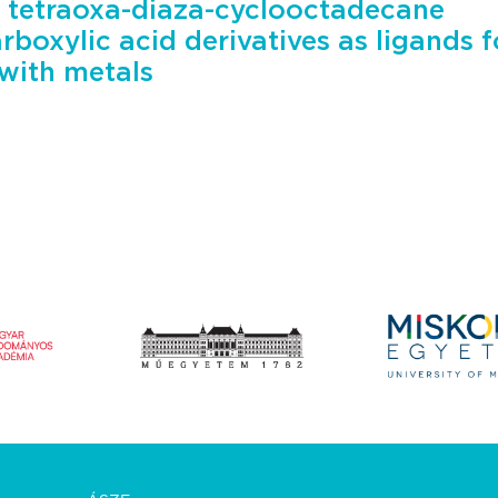
f tetraoxa-diaza-cyclooctadecane
boxylic acid derivatives as ligands f
with metals