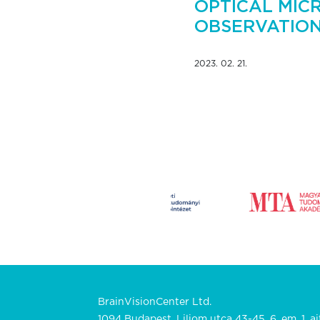
OPTICAL MIC
OBSERVATION 
2023. 02. 21.
BrainVisionCenter Ltd.
1094 Budapest, Liliom utca 43-45. 6. em. 1. aj