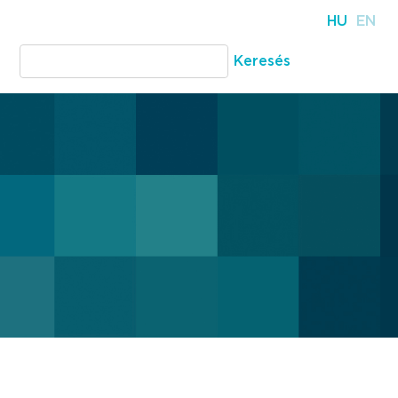
HU
EN