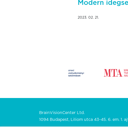
Modern idegse
2023. 02. 21.
BrainVisionCenter Ltd.
1094 Budapest, Liliom utca 43-45. 6. em. 1. aj