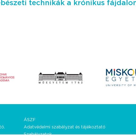
bészeti technikák a krónikus fájdal
ÁSZF
tó.
Adatvédelmi szabályzat és tájékoztató
Szabályzatok