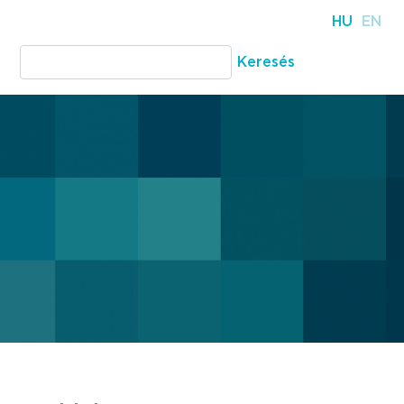
HU
EN