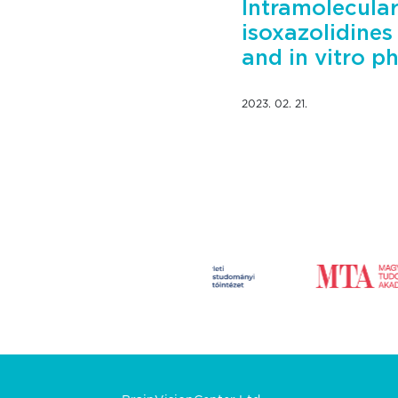
Intramolecula
isoxazolidines 
and in vitro p
2023. 02. 21.