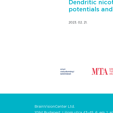
Dendritic nic
potentials and
2023. 02. 21.
BrainVisionCenter Ltd.
1094 Budapest, Liliom utca 43-45. 6. em. 1. aj