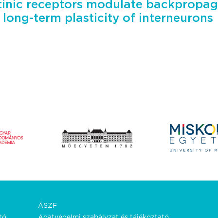
otinic receptors modulate backpropag
 long-term plasticity of interneurons
ÁSZF
tó.
Adatvédelmi szabályzat és tájékoztató