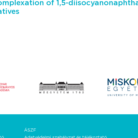
omplexation of 1,5-diisocyanonaphth
atives
ÁSZF
tó.
Adatvédelmi szabályzat és tájékoztató