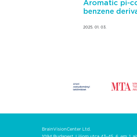
Aromatic pi-c
benzene deriv
2025. 01. 03.
BrainVisionCenter Ltd.
1094 Budapest, Liliom utca 43-45. 6. em. 1. aj