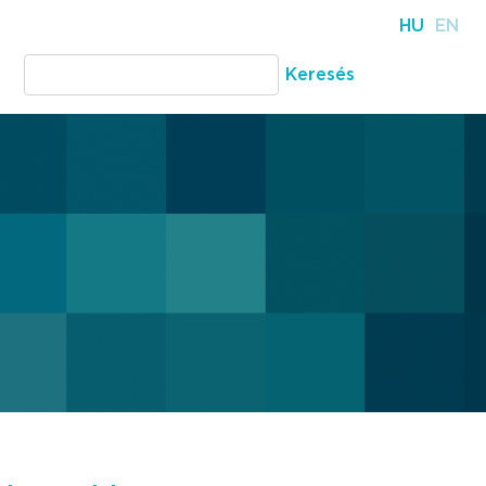
HU
EN