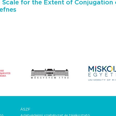
 Scale for the Extent of Conjugation 
lefnes
ÁSZF
tó.
Adatvédelmi szabályzat és tájékoztató