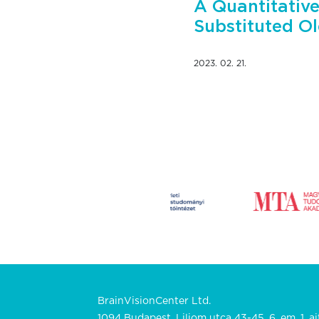
A Quantitative
Substituted O
2023. 02. 21.
BrainVisionCenter Ltd.
1094 Budapest, Liliom utca 43-45. 6. em. 1. aj