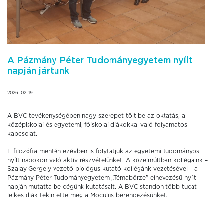
A Pázmány Péter Tudományegyetem nyílt
napján jártunk
2026. 02. 19.
A BVC tevékenységében nagy szerepet tölt be az oktatás, a
középiskolai és egyetemi, főiskolai diákokkal való folyamatos
kapcsolat.
E filozófia mentén ezévben is folytatjuk az egyetemi tudományos
nyílt napokon való aktív részvételünket. A közelmúltban kollégáink –
Szalay Gergely vezető biológus kutató kollégánk vezetésével – a
Pázmány Péter Tudományegyetem „Témabörze” elnevezésű nyílt
napján mutatta be cégünk kutatásait. A BVC standon több tucat
lelkes diák tekintette meg a Moculus berendezésünket.