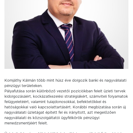
Komjáthy Kálmán több mint húsz éve dolgozik banki és nagyvállalati
pénzügyi területeken.
Pályafutása során különböző vezetői pozíciókban felelt üzleti tervek
kidolgozásáért, kockázatkezelési stratégiákért, számviteli folyamatok
felügyeletéért, valamint tulajdonosokkal, befektetőkkel és
hatóságokkal való kapcsolattartásért. Korábbi megbízatása során új
nagyvállalati üzletágat épített fel és irányított, azt megelőzően
nagyvállalati és közszolgáltatói ügyfélkörök pénzügyi
menedzsmentjéért felelt.