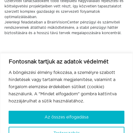
Üzletviteli tanácsadóként több települési nagyvállalati fejlesztési és
költségvetési projektjeiben vett részt, így közvetlen tapasztalatot
szerzett komplex gazdasági és szervezeti folyamatok
optimalizálásában.
Jelenlegi feladataiban a BrainVisionCenter pénzügyi és számviteli
rendszereinek átlátható működtetésére, a stabil pénzügyi háttér
biztosítására és a hosszú távú tervek megalapozására koncentrál.
Fontosnak tartjuk az adatok védelmét
A böngészési élmény fokozása, a személyre szabott
hirdetések vagy tartalmak megjelenítése, valamint a
forgalom elemzése érdekében sütiket (cookie)
használunk. A "Mindet elfogadom" gombra kattintva
hozzájárulhat a sütik használatához.
Az összes elfogadása