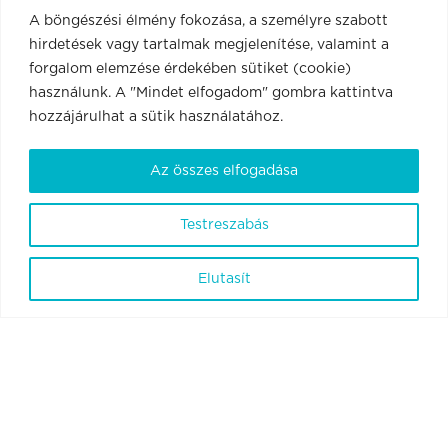
A böngészési élmény fokozása, a személyre szabott
hirdetések vagy tartalmak megjelenítése, valamint a
forgalom elemzése érdekében sütiket (cookie)
használunk. A "Mindet elfogadom" gombra kattintva
hozzájárulhat a sütik használatához.
Az összes elfogadása
Testreszabás
BrainVisionCenter Ltd.
Elutasít
1094 Budapest, Liliom utca 43-45. 6. em. 1. ajtó.
ÁSZF
Adatvédelmi szabályzat és tájékoztató
Szabályzatok
Kapcsolat
© 2026
BrainVisionCenter