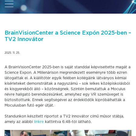
BrainVisionCenter a Science Expón 2025-ben –
TV2 Innovátor
2025. 11. 25.
A BrainVisionCenter 2025-ben is saját standdal képviseltette magát a
Science Expon. A Millenárison megrendezett eseményre több ezren
látogattak el. A kiállítótér egyik felében kollégáink látványos kémiai
kísérleteket demonstráltak a nagyszámú – sok lelkes középiskolásból
és kisgyerekből álló – közönségnek. Szintén bemutattuk a Moculus
névre hallgató berendezésünket, amelyhez egy VR szemüveget is
biztosítottunk. Ennek segítségével az érdeklődők kipróbálhatták a
Moculusban futó egér útját.
Standunkon készített riportot a TV2 Innovátor című műsor stábja,
amely az alábbi
linkre
kattintva 6:48-tól látható.