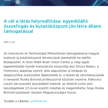
A cél a látás helyreállítása: egyedülálló
összefogás és kutatóközpont jön létre állami
támogatással
2021. 11. 22.
Az Innovációs és Technológiai Minisztérium támogatásával magyar
tudósok új kutatóközpont létrehozását jelentették be hétfőn
Budapesten. A most felállt Brain Vision Center a világ egyik
legjelentősebb humán transzlációs központja lesz Rózsa Balázs, a
Femtonics alapítója szerint, ahol alapvetően új terápiás és
diagnosztikai eszközöket fejlesztenek ki, a Nobel-díj várományosának
is nevezett Roska Botond professzorral közösen vezetve. Palkovics
László tárcavezető beszédéből kiderült: az ötletről szóló első
beszélgetések 2,5 évvel ezelőtt indultak és megemlítette, hogy Roska
Botond kutatásait részben Magyarországra hozza.
Tovább a cikkhez:
portfolio.hu